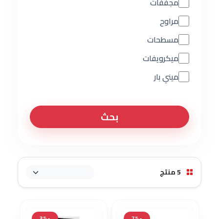
مجففات
مراوح
مسطحات
ميكرويفات
ميني بار
بحث
5 منتج
-3%
-7%