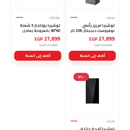
فريزرات
بوتاجازات
توشيبا فريزر رأسي
توشيبا بوتاجاز 5 شعلة
نوفروست ديجيتال 238 لتر
60*90 بالمروحة رمادي
7 ادراج رمادي GR-
RQ1-90MG5GE(GR)
27,899
27,899
EGP
EGP
RU312WE-DMN(37H)
31,000 EGP
29,999 EGP
أضف إلى السلة
أضف إلى السلة
-5%
ثلاجات
توشيبا ثلاجة جنبًا إلى