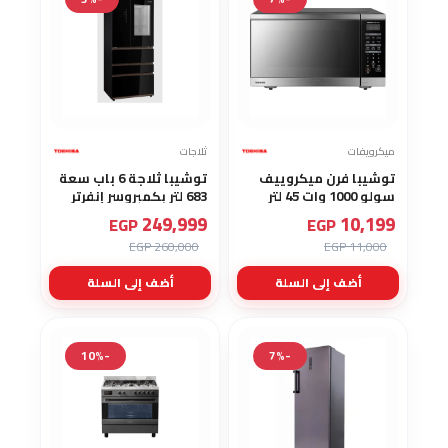
ميكرويفات
ثلاجات
توشيبا فرن ميكروييف
توشيبا ثلاجة 6 باب سعة
سولو 1000 وات 45 لتر
683 لتر بكمبروسر إنفرتر
أنفرتر لون أسود ML3-
تعمل باللمس وفلتر
249,999
10,199
EGP
EGP
EM45PFI(MB)
PUREAIR أسود زجاجي
260,000 EGP
11,000 EGP
GR-RM921WI-PGN(B1)
أضف إلى السلة
أضف إلى السلة
-10%
-7%