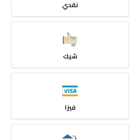
نقدي
شيك
فيزا